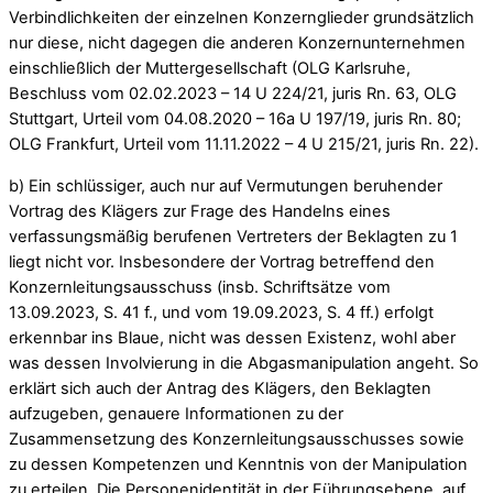
Verbindlichkeiten der einzelnen Konzernglieder grundsätzlich
nur diese, nicht dagegen die anderen Konzernunternehmen
einschließlich der Muttergesellschaft (OLG Karlsruhe,
Beschluss vom 02.02.2023 – 14 U 224/21, juris Rn. 63, OLG
Stuttgart, Urteil vom 04.08.2020 – 16a U 197/19, juris Rn. 80;
OLG Frankfurt, Urteil vom 11.11.2022 – 4 U 215/21, juris Rn. 22).
b) Ein schlüssiger, auch nur auf Vermutungen beruhender
Vortrag des Klägers zur Frage des Handelns eines
verfassungsmäßig berufenen Vertreters der Beklagten zu 1
liegt nicht vor. Insbesondere der Vortrag betreffend den
Konzernleitungsausschuss (insb. Schriftsätze vom
13.09.2023, S. 41 f., und vom 19.09.2023, S. 4 ff.) erfolgt
erkennbar ins Blaue, nicht was dessen Existenz, wohl aber
was dessen Involvierung in die Abgasmanipulation angeht. So
erklärt sich auch der Antrag des Klägers, den Beklagten
aufzugeben, genauere Informationen zu der
Zusammensetzung des Konzernleitungsausschusses sowie
zu dessen Kompetenzen und Kenntnis von der Manipulation
zu erteilen. Die Personenidentität in der Führungsebene, auf