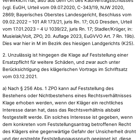
verwirklicht hat, also aus dem Ort des Kaufvertragsschlusses
(vgl. EuGH, Urteil vom 09.07.2020, C-343/19, NJW 2020,
2869; Bayerisches Oberstes Landesgericht, Beschluss vom
09.02.2022 – 101 AR 173/21, juris Rn. 17; OLG Dresden, Urteil
vom 17.01.2023 – 4 U 1039/22, juris Rn. 17; Stadler/Krüger, in:
Musielak/Voit, ZPO, 20. Auflage 2023, EuGVVO Art. 7 Rn. 19b).
Dies war hier in M im Bezirk des hiesigen Landgerichts (K25).
2. Unzulässig ist hingegen die Klage auf Feststellung einer
Ersatzpflicht für weitere Schäden, und zwar auch unter
Berücksichtigung des klägerischen Vortrags im Schriftsatz
vom 03.12.2021.
a) Nach § 256 Abs. 1 ZPO kann auf Feststellung des
Bestehens oder Nichtbestehens eines Rechtsverhältnisses
Klage erhoben werden, wenn der Kläger ein rechtliches
Interesse daran hat, dass das Rechtsverhältnis alsbald
festgestellt werde. Ein solches Interesse ist gegeben, wenn
dem konkreten vom Feststellungsantrag betroffenen Recht
des Klägers eine gegenwärtige Gefahr der Unsicherheit droht
und der erstrebte Feststellungausspruch geeignet ist, diese