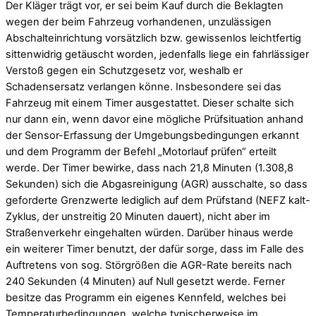
Der Kläger trägt vor, er sei beim Kauf durch die Beklagten
wegen der beim Fahrzeug vorhandenen, unzulässigen
Abschalteinrichtung vorsätzlich bzw. gewissenlos leichtfertig
sittenwidrig getäuscht worden, jedenfalls liege ein fahrlässiger
Verstoß gegen ein Schutzgesetz vor, weshalb er
Schadensersatz verlangen könne. Insbesondere sei das
Fahrzeug mit einem Timer ausgestattet. Dieser schalte sich
nur dann ein, wenn davor eine mögliche Prüfsituation anhand
der Sensor-Erfassung der Umgebungsbedingungen erkannt
und dem Programm der Befehl „Motorlauf prüfen“ erteilt
werde. Der Timer bewirke, dass nach 21,8 Minuten (1.308,8
Sekunden) sich die Abgasreinigung (AGR) ausschalte, so dass
geforderte Grenzwerte lediglich auf dem Prüfstand (NEFZ kalt-
Zyklus, der unstreitig 20 Minuten dauert), nicht aber im
Straßenverkehr eingehalten würden. Darüber hinaus werde
ein weiterer Timer benutzt, der dafür sorge, dass im Falle des
Auftretens von sog. Störgrößen die AGR-Rate bereits nach
240 Sekunden (4 Minuten) auf Null gesetzt werde. Ferner
besitze das Programm ein eigenes Kennfeld, welches bei
Temperaturbedingungen, welche typischerweise im