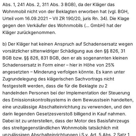
Abs. 1, 241 Abs. 2, 311 Abs. 3 BGB), da der Kläger das
Wohnmobil nicht von der Beklagten erworben hat (vgl. BGH,
Urteil vom 16.09.2021 – VII ZR 190/20, juris Rn. 34). Die Klage
gegen den Verkäufer des Wohnmobils (… GmbH) hat der
Kläger zurückgenommen.
b) Der Kläger hat keinen Anspruch auf Schadensersatz wegen
vorsätzlicher sittenwidriger Schädigung aus den §§ 826, 31
BGB bzw. §§ 826, 831 BGB, den er als sogenannten kleinen
Schadensersatz in Form einer – hier in Höhe von 25%
angesetzten – Minderung verfolgen könnte. Es kann unter
Zugrundelegung des klägerischen Sachvortrags nicht
festgestellt werden, dass die für die Beklagte zu 2
handelnden Personen bei der Implementation der Steuerung
des Emissionskontrollsystems in dem Bewusstsein handelten,
eine unzulässige Abschalteinrichtung zu verwenden, und den
darin liegenden Gesetzesverstoß billigend in Kauf nahmen.
Dabei ist zu unterstellen, dass der Motor des Basisfahrzeugs
des streitgegenständlichen Wohnmobils tatsächlich mit
unzulässigen Abschalteinrichtungen i.S.v. Art. 5 Abs. 2 Satz 1