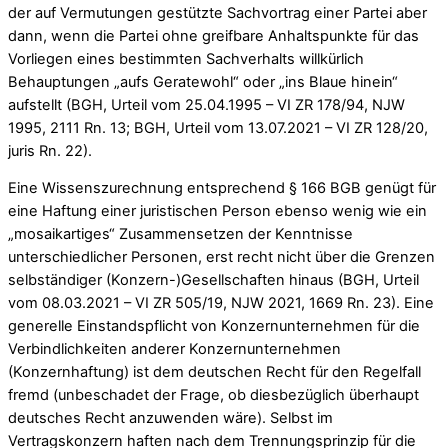
der auf Vermutungen gestützte Sachvortrag einer Partei aber
dann, wenn die Partei ohne greifbare Anhaltspunkte für das
Vorliegen eines bestimmten Sachverhalts willkürlich
Behauptungen „aufs Geratewohl“ oder „ins Blaue hinein“
aufstellt (BGH, Urteil vom 25.04.1995 – VI ZR 178/94, NJW
1995, 2111 Rn. 13; BGH, Urteil vom 13.07.2021 – VI ZR 128/20,
juris Rn. 22).
Eine Wissenszurechnung entsprechend § 166 BGB genügt für
eine Haftung einer juristischen Person ebenso wenig wie ein
„mosaikartiges“ Zusammensetzen der Kenntnisse
unterschiedlicher Personen, erst recht nicht über die Grenzen
selbständiger (Konzern-)Gesellschaften hinaus (BGH, Urteil
vom 08.03.2021 – VI ZR 505/19, NJW 2021, 1669 Rn. 23). Eine
generelle Einstandspflicht von Konzernunternehmen für die
Verbindlichkeiten anderer Konzernunternehmen
(Konzernhaftung) ist dem deutschen Recht für den Regelfall
fremd (unbeschadet der Frage, ob diesbezüglich überhaupt
deutsches Recht anzuwenden wäre). Selbst im
Vertragskonzern haften nach dem Trennungsprinzip für die