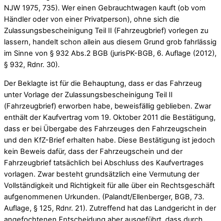
NJW 1975, 735). Wer einen Gebrauchtwagen kauft (ob vom
Händler oder von einer Privatperson), ohne sich die
Zulassungsbescheinigung Teil II (Fahrzeugbrief) vorlegen zu
lassern, handelt schon allein aus diesem Grund grob fahrlässig
im Sinne von § 932 Abs.2 BGB (jurisPK-BGB, 6. Auflage (2012),
§ 932, Rdnr. 30).
Der Beklagte ist für die Behauptung, dass er das Fahrzeug
unter Vorlage der Zulassungsbescheinigung Teil II
(Fahrzeugbrief) erworben habe, beweisfällig geblieben. Zwar
enthält der Kaufvertrag vom 19. Oktober 2011 die Bestätigung,
dass er bei Übergabe des Fahrzeuges den Fahrzeugschein
und den KfZ-Brief erhalten habe. Diese Bestätigung ist jedoch
kein Beweis dafür, dass der Fahrzeugschein und der
Fahrzeugbrief tatsächlich bei Abschluss des Kaufvertrages
vorlagen. Zwar besteht grundsätzlich eine Vermutung der
Vollständigkeit und Richtigkeit für alle über ein Rechtsgeschäft
aufgenommenen Urkunden. (Palandt/Ellenberger, BGB, 73.
Auflage, § 125, Rdnr. 21). Zutreffend hat das Landgericht in der
angefochtenen Entscheidung aber ausgeführt, dass durch