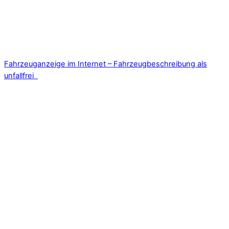
Fahrzeuganzeige im Internet – Fahrzeugbeschreibung als
unfallfrei