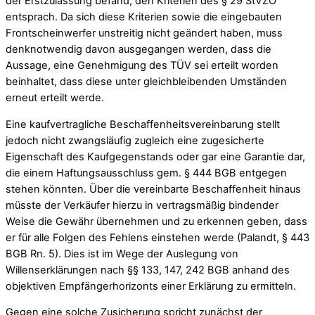
der Erstzulassung befand, den Kriterien des § 29 StVZO
entsprach. Da sich diese Kriterien sowie die eingebauten
Frontscheinwerfer unstreitig nicht geändert haben, muss
denknotwendig davon ausgegangen werden, dass die
Aussage, eine Genehmigung des TÜV sei erteilt worden
beinhaltet, dass diese unter gleichbleibenden Umständen
erneut erteilt werde.
Eine kaufvertragliche Beschaffenheitsvereinbarung stellt
jedoch nicht zwangsläufig zugleich eine zugesicherte
Eigenschaft des Kaufgegenstands oder gar eine Garantie dar,
die einem Haftungsausschluss gem. § 444 BGB entgegen
stehen könnten. Über die vereinbarte Beschaffenheit hinaus
müsste der Verkäufer hierzu in vertragsmäßig bindender
Weise die Gewähr übernehmen und zu erkennen geben, dass
er für alle Folgen des Fehlens einstehen werde (Palandt, § 443
BGB Rn. 5). Dies ist im Wege der Auslegung von
Willenserklärungen nach §§ 133, 147, 242 BGB anhand des
objektiven Empfängerhorizonts einer Erklärung zu ermitteln.
Gegen eine solche Zusicherung spricht zunächst der