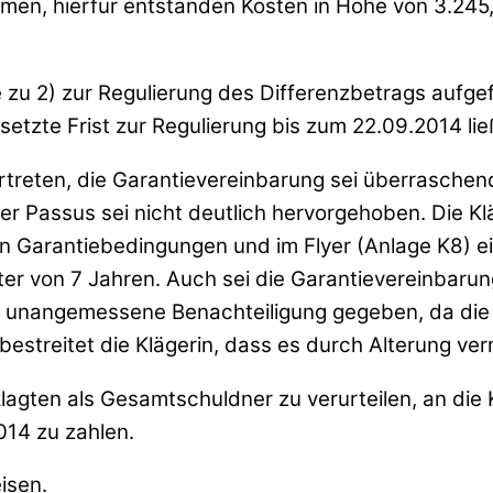
hmen, hierfür entstanden Kosten in Höhe von 3.245,
zu 2) zur Regulierung des Differenzbetrags aufgefo
etzte Frist zur Regulierung bis zum 22.09.2014 ließ
vertreten, die Garantievereinbarung sei überrasch
 Passus sei nicht deutlich hervorgehoben. Die Klä
en Garantiebedingungen und im Flyer (Anlage K8) ei
er von 7 Jahren. Auch sei die Garantievereinbarung 
 unangemessene Benachteiligung gegeben, da die Kla
bestreitet die Klägerin, dass es durch Alterung 
eklagten als Gesamtschuldner zu verurteilen, an di
014 zu zahlen.
isen.