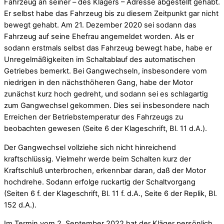
Fahrzeug an seiner – des Klägers – Adresse abgestellt gehabt.
Er selbst habe das Fahrzeug bis zu diesem Zeitpunkt gar nicht
bewegt gehabt. Am 21. Dezember 2020 sei sodann das
Fahrzeug auf seine Ehefrau angemeldet worden. Als er
sodann erstmals selbst das Fahrzeug bewegt habe, habe er
Unregelmäßigkeiten im Schaltablauf des automatischen
Getriebes bemerkt. Bei Gangwechseln, insbesondere vom
niedrigen in den nächsthöheren Gang, habe der Motor
zunächst kurz hoch gedreht, und sodann sei es schlagartig
zum Gangwechsel gekommen. Dies sei insbesondere nach
Erreichen der Betriebstemperatur des Fahrzeugs zu
beobachten gewesen (Seite 6 der Klageschrift, Bl. 11 d.A.).
Der Gangwechsel vollziehe sich nicht hinreichend
kraftschlüssig. Vielmehr werde beim Schalten kurz der
Kraftschluß unterbrochen, erkennbar daran, daß der Motor
hochdrehe. Sodann erfolge ruckartig der Schaltvorgang
(Seiten 6 f. der Klageschrift, Bl. 11 f. d.A., Seite 6 der Replik, Bl.
152 d.A.).
Im Termin vom 2. September 2022 hat der Kläger persönlich