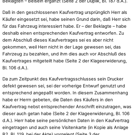
Beklagten – Beisein ergänzt (Seite 2 der Duplik, Bl. 187 d.A.).
Daß in den geschlossenen Kaufvertrag ursprünglich Herr als
Käufer eingesetzt sei, habe seinen Grund darin, daß Herr sich
für das Fahrzeug interessiert habe. Er – der Beklagte – habe
deshalb einen entsprechenden Kaufvertrag entworfen. Zu
dem Abschluß dieses Kaufvertrages sei es aber nicht
gekommen, weil Herr nicht in der Lage gewesen sei, das
Fahrzeug zu bezahlen, und ihm dies auch vor Abschluß des
Kaufvertrages mitgeteilt habe (Seite 2 der Klageerwiderung,
Bl. 106 d.A.).
Da zum Zeitpunkt des Kaufvertragsschlusses sein Drucker
defekt gewesen sei, sei der vorherige Entwurf genutzt und
entsprechend angepaßt worden. In diesem Zusammenhang
habe er Herrn gebeten, die Daten des Käufers in den
Kaufvertrag nebst entsprechender Anschrift einzutragen, was
dieser auch getan habe (Seite 2 der Klageerwiderung, Bl. 106
d.A.). Herr habe seine persönlichen Daten in den Kaufvertrag
eingetragen und auch seine Visitenkarte (in Kopie als Anlage
B2, Bl. 119, bei der Akte) vorgelegt (Seite 3 der