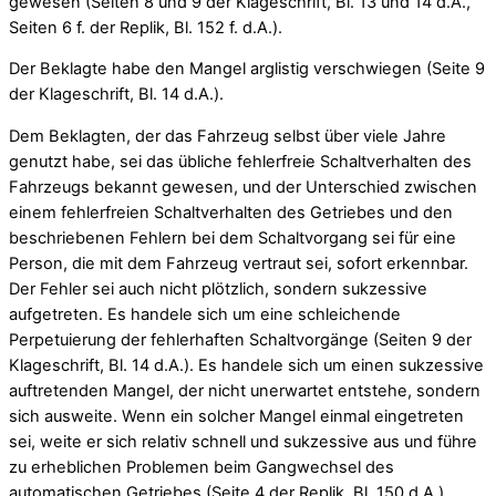
gewesen (Seiten 8 und 9 der Klageschrift, Bl. 13 und 14 d.A.,
Seiten 6 f. der Replik, Bl. 152 f. d.A.).
Der Beklagte habe den Mangel arglistig verschwiegen (Seite 9
der Klageschrift, Bl. 14 d.A.).
Dem Beklagten, der das Fahrzeug selbst über viele Jahre
genutzt habe, sei das übliche fehlerfreie Schaltverhalten des
Fahrzeugs bekannt gewesen, und der Unterschied zwischen
einem fehlerfreien Schaltverhalten des Getriebes und den
beschriebenen Fehlern bei dem Schaltvorgang sei für eine
Person, die mit dem Fahrzeug vertraut sei, sofort erkennbar.
Der Fehler sei auch nicht plötzlich, sondern sukzessive
aufgetreten. Es handele sich um eine schleichende
Perpetuierung der fehlerhaften Schaltvorgänge (Seiten 9 der
Klageschrift, Bl. 14 d.A.). Es handele sich um einen sukzessive
auftretenden Mangel, der nicht unerwartet entstehe, sondern
sich ausweite. Wenn ein solcher Mangel einmal eingetreten
sei, weite er sich relativ schnell und sukzessive aus und führe
zu erheblichen Problemen beim Gangwechsel des
automatischen Getriebes (Seite 4 der Replik, Bl. 150 d.A.).