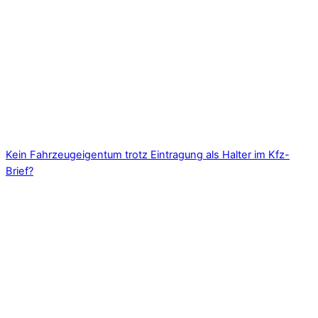
Kein Fahrzeugeigentum trotz Eintragung als Halter im Kfz-
Brief?