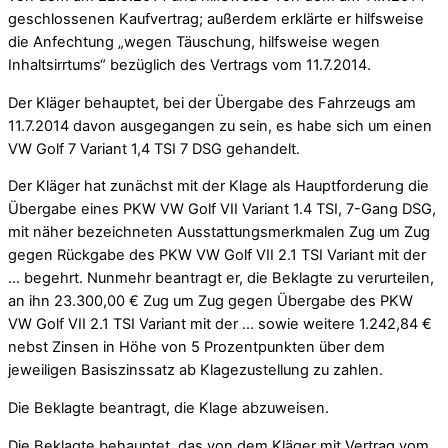
geschlossenen Kaufvertrag; außerdem erklärte er hilfsweise
die Anfechtung „wegen Täuschung, hilfsweise wegen
Inhaltsirrtums“ bezüglich des Vertrags vom 11.7.2014.
Der Kläger behauptet, bei der Übergabe des Fahrzeugs am
11.7.2014 davon ausgegangen zu sein, es habe sich um einen
VW Golf 7 Variant 1,4 TSI 7 DSG gehandelt.
Der Kläger hat zunächst mit der Klage als Hauptforderung die
Übergabe eines PKW VW Golf VII Variant 1.4 TSI, 7-Gang DSG,
mit näher bezeichneten Ausstattungsmerkmalen Zug um Zug
gegen Rückgabe des PKW VW Golf VII 2.1 TSI Variant mit der
… begehrt. Nunmehr beantragt er, die Beklagte zu verurteilen,
an ihn 23.300,00 € Zug um Zug gegen Übergabe des PKW
VW Golf VII 2.1 TSI Variant mit der … sowie weitere 1.242,84 €
nebst Zinsen in Höhe von 5 Prozentpunkten über dem
jeweiligen Basiszinssatz ab Klagezustellung zu zahlen.
Die Beklagte beantragt, die Klage abzuweisen.
Die Beklagte behauptet, das von dem Kläger mit Vertrag vom