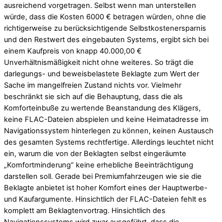
ausreichend vorgetragen. Selbst wenn man unterstellen
würde, dass die Kosten 6000 € betragen würden, ohne die
richtigerweise zu berücksichtigende Selbstkostenersparnis
und den Restwert des eingebauten Systems, ergibt sich bei
einem Kaufpreis von knapp 40.000,00 €
Unverhältnismäßigkeit nicht ohne weiteres. So trägt die
darlegungs- und beweisbelastete Beklagte zum Wert der
Sache im mangelfreien Zustand nichts vor. Vielmehr
beschränkt sie sich auf die Behauptung, dass die als
Komforteinbuße zu wertende Beanstandung des Klägers,
keine FLAC-Dateien abspielen und keine Heimatadresse im
Navigationssystem hinterlegen zu können, keinen Austausch
des gesamten Systems rechtfertige. Allerdings leuchtet nicht
ein, warum die von der Beklagten selbst eingeräumte
„Komfortminderung“ keine erhebliche Beeinträchtigung
darstellen soll. Gerade bei Premiumfahrzeugen wie sie die
Beklagte anbietet ist hoher Komfort eines der Hauptwerbe-
und Kaufargumente. Hinsichtlich der FLAC-Dateien fehlt es
komplett am Beklagtenvortrag. Hinsichtlich des
Navigationssystems wird zwar ausgeführt, dass die