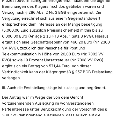
Prozessbevollmächtigten erfolgte erst, nachdem die eigenen
Bemühungen des Klägers fruchtlos geblieben waren und
Verzug nach § 286 Abs. 2 Nr. 3 BGB eingetreten ist. Die
Vergütung errechnet sich aus einem Gegenstandswert
entsprechend dem Interesse an der Mängelbeseitigung
(5.000,00 Euro zuzüglich Preisunsicherheit) mithin bis zu
6.000,00 Euro (Anlage 2 zu § 13 Abs. 1 Satz 3 RVG). Hieraus
ergibt sich eine Geschäftsgebühr von 460,20 Euro (Nr. 2300
VV-RVG), zuzüglich der Pauschale für Post und
Telekommunikation in Höhe von 20,00 Euro (Nr. 7002 VV-
RVG) sowie 19 Prozent Umsatzsteuer (Nr. 7008 VV-RVG)
ergibt sich ein Betrag von 571,44 Euro. Von dieser
Verbindlichkeit kann der Kläger gemäß § 257 BGB Freistellung
verlangen.
III. Auch die Feststellungsklage ist zulässig und begründet.
Der Antrag war im Wege der von dem Gericht
vorzunehmenden Auslegung im wohlverstandenen
Parteiinteresse unter Berücksichtigung der Vorschrift des §
308 ZPO dahingehend auszulegen, dass er sich auf die