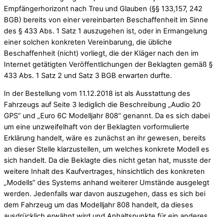
Empfängerhorizont nach Treu und Glauben (§§ 133,157, 242
BGB) bereits von einer vereinbarten Beschaffenheit im Sinne
des § 433 Abs. 1 Satz 1 auszugehen ist, oder in Ermangelung
einer solchen konkreten Vereinbarung, die übliche
Beschaffenheit (nicht) vorliegt, die der Kläger nach den im
Internet getätigten Veröffentlichungen der Beklagten gemäß §
433 Abs. 1 Satz 2 und Satz 3 BGB erwarten durfte.
In der Bestellung vom 11.12.2018 ist als Ausstattung des
Fahrzeugs auf Seite 3 lediglich die Beschreibung „Audio 20
GPS“ und „Euro 6C Modelljahr 808“ genannt. Da es sich dabei
um eine unzweifelhaft von der Beklagten vorformulierte
Erklärung handelt, wäre es zunächst an ihr gewesen, bereits
an dieser Stelle klarzustellen, um welches konkrete Modell es
sich handelt. Da die Beklagte dies nicht getan hat, musste der
weitere Inhalt des Kaufvertrages, hinsichtlich des konkreten
„Modells“ des Systems anhand weiterer Umstände ausgelegt
werden. Jedenfalls war davon auszugehen, dass es sich bei
dem Fahrzeug um das Modelljahr 808 handelt, da dieses
ausdrücklich erwähnt wird und Anhaltspunkte für ein anderes