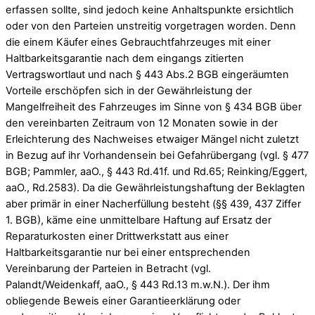
erfassen sollte, sind jedoch keine Anhaltspunkte ersichtlich
oder von den Parteien unstreitig vorgetragen worden. Denn
die einem Käufer eines Gebrauchtfahrzeuges mit einer
Haltbarkeitsgarantie nach dem eingangs zitierten
Vertragswortlaut und nach § 443 Abs.2 BGB eingeräumten
Vorteile erschöpfen sich in der Gewährleistung der
Mangelfreiheit des Fahrzeuges im Sinne von § 434 BGB über
den vereinbarten Zeitraum von 12 Monaten sowie in der
Erleichterung des Nachweises etwaiger Mängel nicht zuletzt
in Bezug auf ihr Vorhandensein bei Gefahrübergang (vgl. § 477
BGB; Pammler, aaO., § 443 Rd.41f. und Rd.65; Reinking/Eggert,
aaO., Rd.2583). Da die Gewährleistungshaftung der Beklagten
aber primär in einer Nacherfüllung besteht (§§ 439, 437 Ziffer
1. BGB), käme eine unmittelbare Haftung auf Ersatz der
Reparaturkosten einer Drittwerkstatt aus einer
Haltbarkeitsgarantie nur bei einer entsprechenden
Vereinbarung der Parteien in Betracht (vgl.
Palandt/Weidenkaff, aaO., § 443 Rd.13 m.w.N.). Der ihm
obliegende Beweis einer Garantieerklärung oder