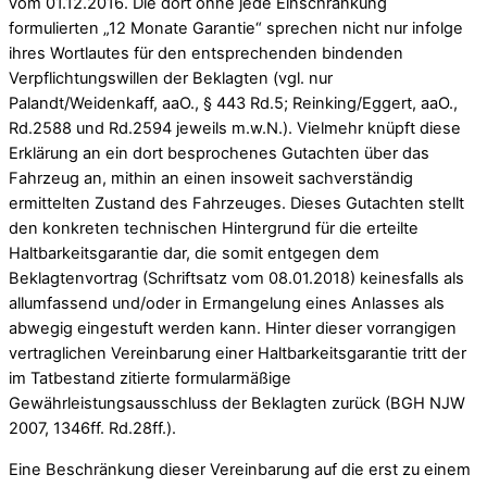
vom 01.12.2016. Die dort ohne jede Einschränkung
formulierten „12 Monate Garantie“ sprechen nicht nur infolge
ihres Wortlautes für den entsprechenden bindenden
Verpflichtungswillen der Beklagten (vgl. nur
Palandt/Weidenkaff, aaO., § 443 Rd.5; Reinking/Eggert, aaO.,
Rd.2588 und Rd.2594 jeweils m.w.N.). Vielmehr knüpft diese
Erklärung an ein dort besprochenes Gutachten über das
Fahrzeug an, mithin an einen insoweit sachverständig
ermittelten Zustand des Fahrzeuges. Dieses Gutachten stellt
den konkreten technischen Hintergrund für die erteilte
Haltbarkeitsgarantie dar, die somit entgegen dem
Beklagtenvortrag (Schriftsatz vom 08.01.2018) keinesfalls als
allumfassend und/oder in Ermangelung eines Anlasses als
abwegig eingestuft werden kann. Hinter dieser vorrangigen
vertraglichen Vereinbarung einer Haltbarkeitsgarantie tritt der
im Tatbestand zitierte formularmäßige
Gewährleistungsausschluss der Beklagten zurück (BGH NJW
2007, 1346ff. Rd.28ff.).
Eine Beschränkung dieser Vereinbarung auf die erst zu einem