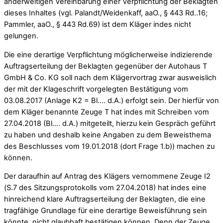
anderweitigen Vereinbarung einer Verpflichtung der Beklagten
dieses Inhaltes (vgl. Palandt/Weidenkaff, aaO., § 443 Rd..16;
Pammler, aaO., § 443 Rd.69) ist dem Kläger indes nicht
gelungen.
Die eine derartige Verpflichtung möglicherweise indizierende
Auftragserteilung der Beklagten gegenüber der Autohaus T
GmbH & Co. KG soll nach dem Klägervortrag zwar ausweislich
der mit der Klageschrift vorgelegten Bestätigung vom
03.08.2017 (Anlage K2 = Bl…. d.A.) erfolgt sein. Der hierfür von
dem Kläger benannte Zeuge T hat indes mit Schreiben vom
27.04.2018 (Bl…. d.A.) mitgeteilt, hierzu kein Gespräch geführt
zu haben und deshalb keine Angaben zu dem Beweisthema
des Beschlusses vom 19.01.2018 (dort Frage 1.b)) machen zu
können.
Der daraufhin auf Antrag des Klägers vernommene Zeuge I2
(S.7 des Sitzungsprotokolls vom 27.04.2018) hat indes eine
hinreichend klare Auftragserteilung der Beklagten, die eine
tragfähige Grundlage für eine derartige Beweisführung sein
könnte, nicht glaubhaft bestätigen können. Denn der Zeuge