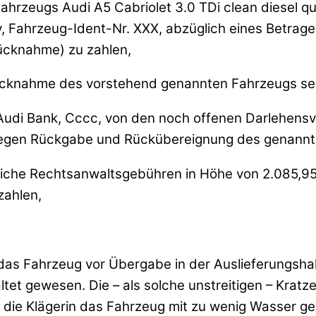
zeugs Audi A5 Cabriolet 3.0 TDi clean diesel qua
, Fahrzeug-Ident-Nr. XXX, abzüglich eines Betrages
ücknahme) zu zahlen,
r Rücknahme des vorstehend genannten Fahrzeugs s
er Audi Bank, Cccc, von den noch offenen Darlehen
egen Rückgabe und Rückübereignung des genannten
chtliche Rechtsanwaltsgebühren in Höhe von 2.085,
zahlen,
 das Fahrzeug vor Übergabe in der Auslieferungshal
tet gewesen. Die – als solche unstreitigen – Krat
 die Klägerin das Fahrzeug mit zu wenig Wasser ge