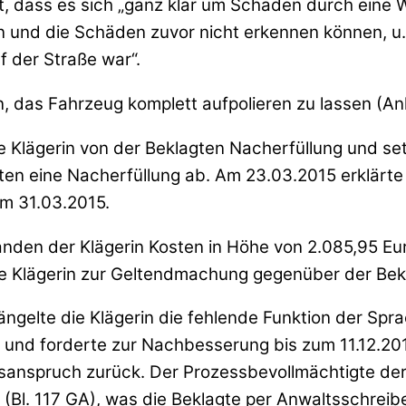
mit, dass es sich „ganz klar um Schäden durch eine
und die Schäden zuvor nicht erkennen können, u.
 der Straße war“.
 das Fahrzeug komplett aufpolieren zu lassen (Anl. 
 Klägerin von der Beklagten Nacherfüllung und setz
en eine Nacherfüllung ab. Am 23.03.2015 erklärte d
m 31.03.2015.
tanden der Klägerin Kosten in Höhe von 2.085,95 E
ie Klägerin zur Geltendmachung gegenüber der Bekl
ängelte die Klägerin die fehlende Funktion der S
und forderte zur Nachbesserung bis zum 11.12.201
sanspruch zurück. Der Prozessbevollmächtigte der 
(Bl. 117 GA), was die Beklagte per Anwaltsschreib