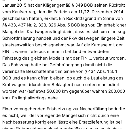
Januar 2015 hat der Kläger gemäß § 349 BGB seinen Rücktritt
vom Kaufvertrag, den die Parteien am 11./12. Dezember 2014
geschlossen hatten, erklärt. Ein Rücktrittsgrund im Sinne von
§§ 433, 437 Nr. 2, 323, 326 Abs. 5 BGB lag vor. Ein erheblicher
Mangel des Kraftwagens liegt darin, dass es sich um eine sog.
Schrottfrisierung handelt und der Pkw deswegen längere Zeit
staatsanwaltlich beschlagnahmt war. Auf die Karosse mit der
FIN … waren Teile aus einem in Lettland entwendeten
Fahrzeug des gleichen Modells mit der FIN … verbaut worden.
Das Fahrzeug hatte bei Gefahrübergang damit nicht die
vereinbarte Beschaffenheit im Sinne von § 434 Abs. 1 S. 1
BGB und es kann offen bleiben, ob auch die Laufleistung des
Kraftwagens (durch den Beklagten) nach unten manipuliert
worden war (auf etwa 50.000 km gegenüber wahren 200.000
km). Es liegt allerdings nahe.
Einer vorangehenden Fristsetzung zur Nacherfüllung bedurfte
es nicht, weil der vorliegende Mangel sich nicht durch eine
Nachbesserung korrigieren lässt; eine Ersatzlieferung ist bei
einem Gebrauchtwagenkauf regelmäßig – und so auch hier –